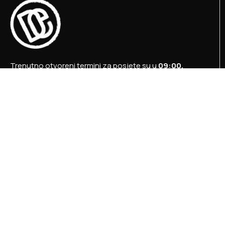
Trenutno otvoreni termini za posjete su u
09:00,
12:00 i 15:00 sati
.
+387 36 727 645
+387 36 728 560
info@titosbunker.ba
booking@titosbunker.ba
Sva prava zadržava Agencija za ekonomski razvoj
”PRVI KORAK” d.o.o. Konjic.