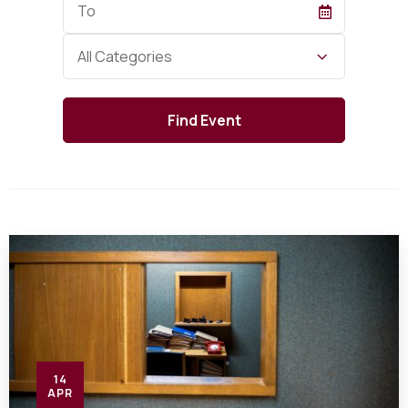
Date
Category
All Categories
14
APR