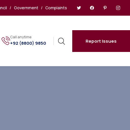
ncil
/
Government
/
Complaints
Call anytime
Report Issues
+92 (8800) 9850