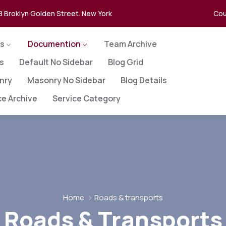
8 Broklyn Golden Street. New York
Cou
s
Documention
Team Archive
es
Default No Sidebar
Blog Grid
nry
Masonry No Sidebar
Blog Details
ce Archive
Service Category
Home
Roads & transports
Roads & Transports