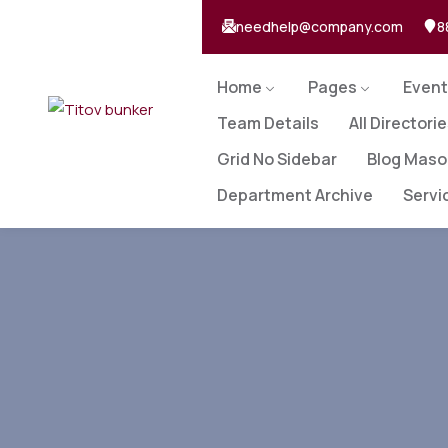
needhelp@company.com
8
Home
Pages
Event
Team Details
All Directori
Grid No Sidebar
Blog Maso
Department Archive
Servi