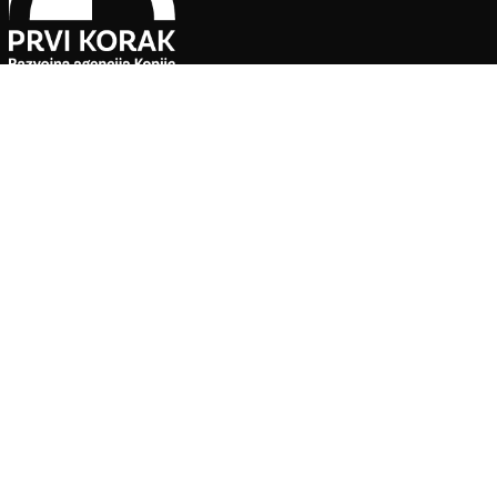
Pratite naše društvene mreže
Agencija za ekonomski razvoj ”PRVI KORAK” d.o.o. Konjic je jedin
Sve preporuke, ponude i informacije o uslugama koje su do
poslovne saradnje s partnerima koji su verificirani i odobreni o
pouzdanost informacija i kvalitetnu organizaciju posjeta u s
kulturno-historijskih spomenika.
Za sve dodatne informacije ili saradnju, kontaktirajte upravu 