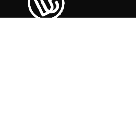
Trenutno otvoreni termini za posjete su
u
09:00, 12:00 i 15:00 sati
.
+387 36 727 645
+387 36 728 560
info@titosbunker.ba
booking@titosbunker.ba
Sva prava zadržava Agencija za
ekonomski razvoj ”PRVI KORAK” d.o.o.
Konjic.