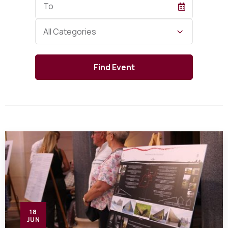
Date
Category
All Categories
18
JUN