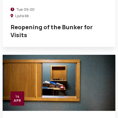
Tue
09:00
Ljuta bb
Reopening of the Bunker for
Visits
14
APR