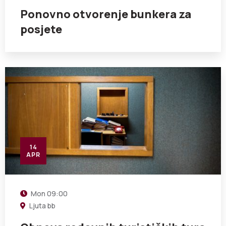
Ponovno otvorenje bunkera za
posjete
14
APR
Mon
09:00
Ljuta bb