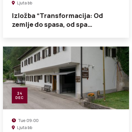
Ljuta bb
Izložba “Transformacija: Od
zemlje do spasa, od spa…
24
DEC
Tue
09:00
Ljuta bb