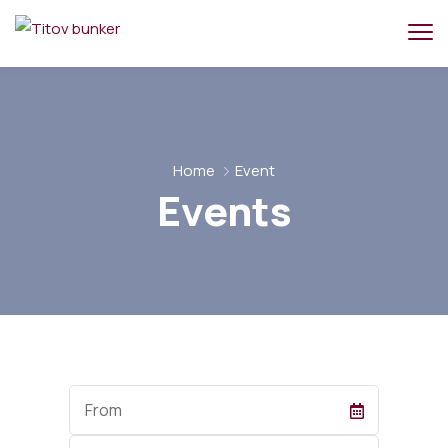
Home
Event
Events
Start
Date
End