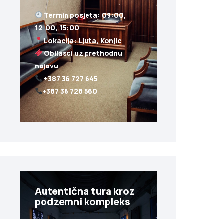
Termin posjeta: 09:00,
Obilasci uz prethodnu
+387 36 728 560
Autentična tura kroz