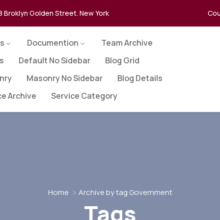
8 Broklyn Golden Street. New York
Cou
s
Documention
Team Archive
es
Default No Sidebar
Blog Grid
nry
Masonry No Sidebar
Blog Details
ce Archive
Service Category
Home
Archive by tag Government
Tags