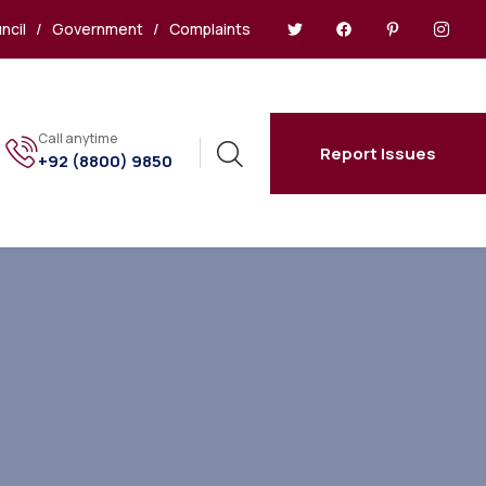
ncil
/
Government
/
Complaints
Call anytime
Report Issues
+92 (8800) 9850