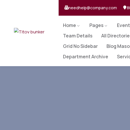
needhelp@company.com
8
Home
Pages
Event
Team Details
All Directori
Grid No Sidebar
Blog Maso
Department Archive
Servi