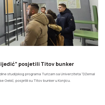
jedić” posjetili Titov bunker
dine studijskog programa Turizam sa Univerziteta “Džemal
e Gekić, posjetili su Titov bunker u Konjicu.