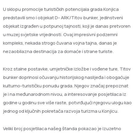
U sklopu promocije turističkih potencijala grada Konjica
predstavili smo i objekat D- ARK/Titov bunker, jedinstveni
objekat izgrađen u potpunoj tajnosti, koji je danas pretvoren
u muzej svjetske vrijednosti. Ovaj impresivni podzemni
kompleks, nekada strogo čuvana vojna tajna, danas je
nezaobilazna destinacija za domaće i strane turiste.
Kroz stalne postavke, umjetničke izložbe i vođene ture, Titov
bunker doprinosi očuvanju historijskog naslijeđa i obogaćuje
kulturno-turističku ponudu grada. Njegov značaj prepoznat
je i na međunarodnom nivou, a interesovanje posjetilaca iz
godine u godinu sve više raste, potvrđujući njegovu ulogu kao
jednog od ključnih pokretača razvoja turizma u Konjicu.
Veliki broj posjetilaca našeg štanda pokazao je izuzetno