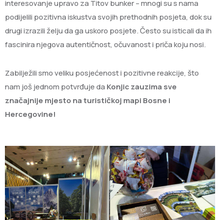
interesovanje upravo za Titov bunker – mnogi su s nama
podijelili pozitivna iskustva svojih prethodnih posjeta, dok su
drugi izrazili želju da ga uskoro posjete. Često su isticali da ih
fascinira njegova autentičnost, očuvanost i priča koju nosi.
Zabilježili smo veliku posjećenost i pozitivne reakcije, što
nam još jednom potvrđuje da
Konjic zauzima sve
značajnije mjesto na turističkoj mapi Bosne i
Hercegovine!