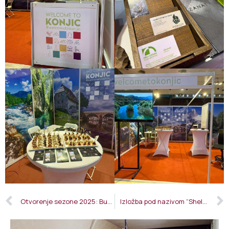
Otvorenje sezone 2025: Bunker ponovo dostupan posjetiocima
Izložba pod nazivom “Shelter/Sklonište” u Titovom bunkeru