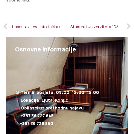
Uspostavljena info tačka u objektu D-0 ARK/Titov bunke
Studenti Univerziteta “Džemal Bijedić” posjetili Titov bunker
Osnovne informacije
+387 36 728 560