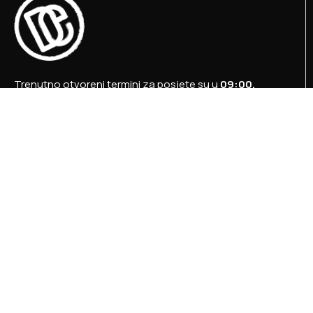
Trenutno otvoreni termini za posjete su u
09:00,
12:00 i 15:00 sati
.
+387 36 727 645
+387 36 728 560
info@titosbunker.ba
booking@titosbunker.ba
Sva prava zadržava Agencija za ekonomski razvoj
”PRVI KORAK” d.o.o. Konjic.