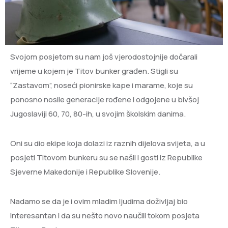
Svojom posjetom su nam još vjerodostojnije dočarali
vrijeme u kojem je Titov bunker građen. Stigli su
“Zastavom”, noseći pionirske kape i marame, koje su
ponosno nosile generacije rođene i odgojene u bivšoj
Jugoslaviji 60, 70, 80-ih, u svojim školskim danima.
Oni su dio ekipe koja dolazi iz raznih dijelova svijeta, a u
posjeti Titovom bunkeru su se našli i gosti iz Republike
Sjeverne Makedonije i Republike Slovenije.
Nadamo se da je i ovim mladim ljudima doživljaj bio
interesantan i da su nešto novo naučili tokom posjeta