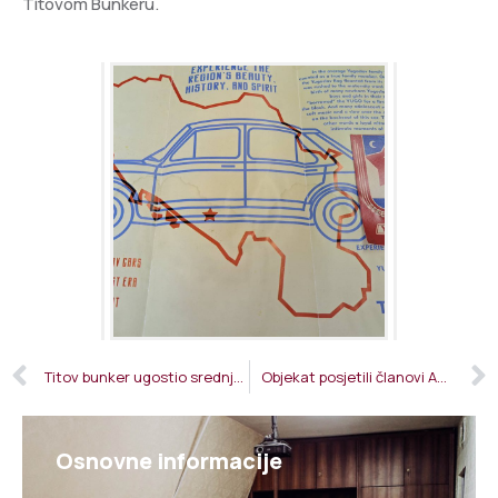
Titovom Bunkeru.
Titov bunker ugostio srednjoškolce i studente
Objekat posjetili članovi AG Leadership Foundation
Osnovne informacije