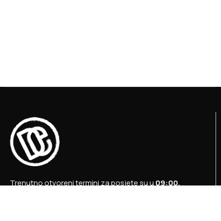
Trenutno otvoreni termini za posjete su u
09:00,
12:00 i 15:00 sati
.
+387 36 727 645