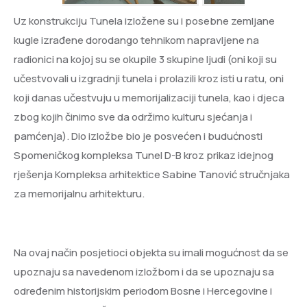
Uz konstrukciju Tunela izložene su i posebne zemljane
kugle izrađene dorodango tehnikom napravljene na
radionici na kojoj su se okupile 3 skupine ljudi (oni koji su
učestvovali u izgradnji tunela i prolazili kroz isti u ratu, oni
koji danas učestvuju u memorijalizaciji tunela, kao i djeca
zbog kojih činimo sve da održimo kulturu sjećanja i
pamćenja). Dio izložbe bio je posvećen i budućnosti
Spomeničkog kompleksa Tunel D-B kroz prikaz idejnog
rješenja Kompleksa arhitektice Sabine Tanović stručnjaka
za memorijalnu arhitekturu.
Na ovaj način posjetioci objekta su imali mogućnost da se
upoznaju sa navedenom izložbom i da se upoznaju sa
određenim historijskim periodom Bosne i Hercegovine i