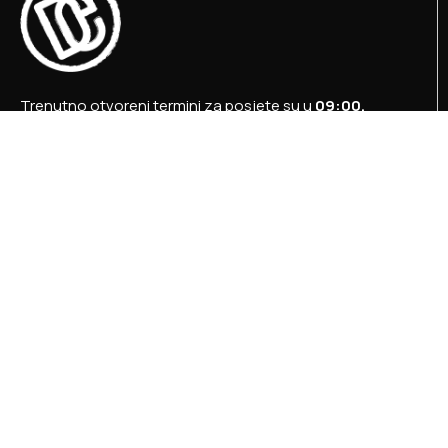
Trenutno otvoreni termini za posjete su u
09:00,
12:00 i 15:00 sati
.
+387 36 727 645
+387 36 728 560
info@titosbunker.ba
booking@titosbunker.ba
Sva prava zadržava Agencija za ekonomski razvoj
”PRVI KORAK” d.o.o. Konjic.