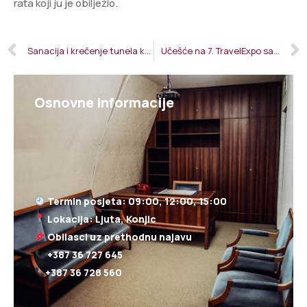
rata koji ju je obilježio.
Sanacija i krečenje tunela koji povezuje kamfulažni dio sa unutrašnjim (štićenim) dijelom Objekta
Učešće na 7. TravelExpo sajmu turizma u Ankari
Osnovne informacije
+387 36 728 560