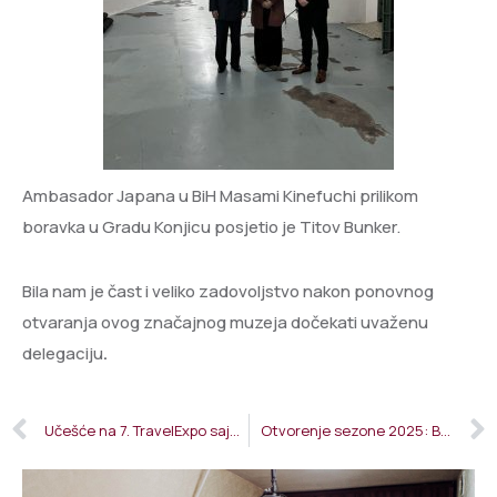
Ambasador Japana u BiH Masami Kinefuchi prilikom
boravka u Gradu Konjicu posjetio je Titov Bunker.
Bila nam je čast i veliko zadovoljstvo nakon ponovnog
otvaranja ovog značajnog muzeja dočekati uvaženu
delegaciju
.
Učešće na 7. TravelExpo sajmu turizma u Ankari
Otvorenje sezone 2025: Bunker ponovo dostupan posjetiocima