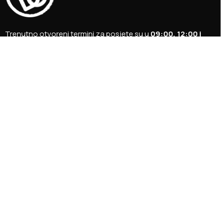
Trenutno otvoreni termini za posjete su u
09:00, 12:00 i
15:00 sati
.
+387 36 727 645
+387 36 728 560
info@titosbunker.ba
booking@titosbunker.ba
Sva prava zadržava Agencija za ekonomski razvoj ”PRVI
KORAK” d.o.o. Konjic.