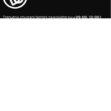
Trenutno otvoreni termini za posjete su u
09:00, 12:00 i
15:00 sati
.
+387 36 727 645
+387 36 728 560
info@titosbunker.ba
booking@titosbunker.ba
Sva prava zadržava Agencija za ekonomski razvoj ”PRVI
KORAK” d.o.o. Konjic.